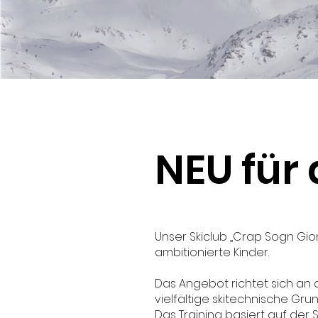
NEU für
Unser Skiclub „Crap Sogn Gio
ambitionierte Kinder.
Das Angebot richtet sich an d
vielfältige skitechnische G
Das Training basiert auf der 