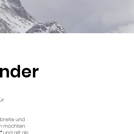
inder
ür
 breite und
ln möchten.
“
und gilt als