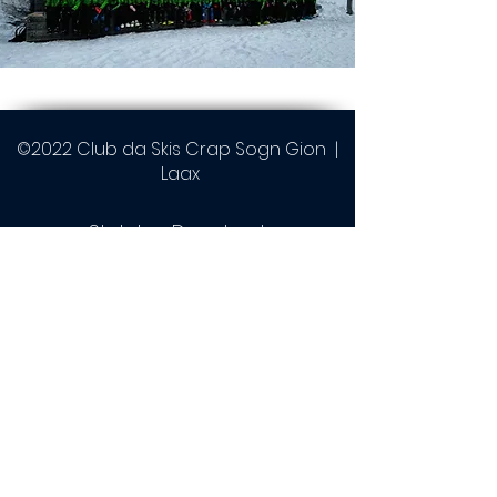
©2022 Club da Skis Crap Sogn Gion |
Laax
Statuten Download
Datenschutz
Kontakt
Instagram
Gesponsert von: